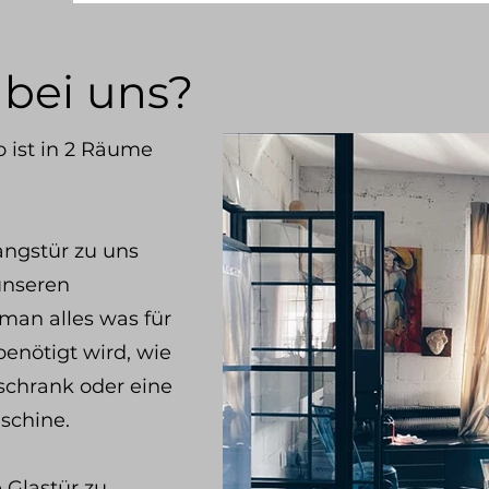
 bei uns?
 ist in 2 Räume
ngstür zu uns
unseren
 man alles was für
enötigt wird, wie
lschrank oder eine
schine.
 Glastür zu