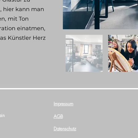
, hier kann man
en, mit Ton
iration einatmen,
das Künstler Herz
Impressum
ain
AGB
Datenschutz