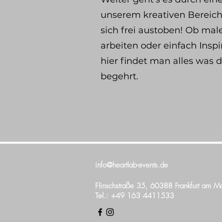
unserem kreativen Bereich
sich frei austoben! Ob mal
arbeiten oder einfach Insp
hier findet man alles was 
begehrt.
info@heartlab-events.de
Flinschstraße 35, 60388 Frankfurt am M
Tel.: +49 163 4411533​​