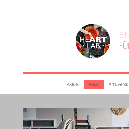
EI
FÜ
Aktuell
About
Art Events