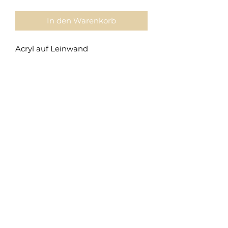
In den Warenkorb
Acryl auf Leinwand
Maßnahme: 60x50 cm
Handsigniert von Alla Senatorova
Impressum
AGB
Datenschutz
info@heartlab-events.de
Flinschstraße 35, 60388 Frankfurt am Main
Tel.:
+49 163 4411533
Zahlungsarten: