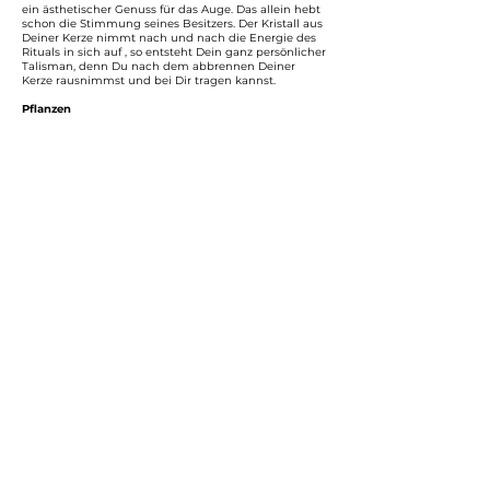
ein ästhetischer Genuss für das Auge. Das allein hebt
schon die Stimmung seines Besitzers. Der Kristall aus
Deiner Kerze nimmt nach und nach die Energie des
Rituals in sich auf , so entsteht Dein ganz persönlicher
Talisman, denn Du nach dem abbrennen Deiner
Kerze rausnimmst und bei Dir tragen kannst.
Pflanzen
Die Pflanzenwelt ist eine göttliche Gabe und wurde
von den Menschen dankbar in Form von Nahrung
und als Heil- und Zauberpflanze angenommen und
verehrt. Der Mensch kann auch heute noch niemals
ohne Pflanzen auskommen. Kräuter, Blüten, Beeren
und Wurzeln, die in unseren Kerzen Platz nehmen
und nach und nach beim abbrennen der Kerze ihre
energetische Wirkung entfalten, sind mit viel Liebe
und Dankbarkeit gesammelt und nach dem alten
Wissen über deren Wirkung in einer speziellen
Mischung zusammensetzt.
Ätherische Öle
Sind flüchtige Aromastoffe der Pflanzen, die ihren Duft
und Geschmack ausmachen. Die ätherischen Öle
wurden noch im alten Ägypten und antiken
Griechenland vielseitig angewendet.
Außer Essen, Kosmetik, Medizin und Aromatherpie,
wurden ätherische Öle zur Verstärkung der m
Manifestierung von Wünschen erfolgreich eingesetzt .
Salben der Kerzen sowie das Bestreichen von
Talismanen, Amuletten und Steinen gehört bis heute
zur Praxis. Die Essenzen sind mehr als nur Duftöle -