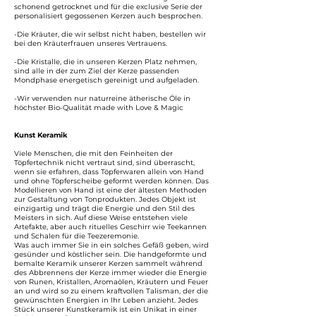
schonend getrocknet und für die exclusive Serie der
personalisiert gegossenen Kerzen auch besprochen.
-Die Kräuter, die wir selbst nicht haben, bestellen wir
bei den Kräuterfrauen unseres Vertrauens.
-Die Kristalle, die in unseren Kerzen Platz nehmen,
sind alle in der zum Ziel der Kerze passenden
Mondphase energetisch gereinigt und aufgeladen.
-Wir verwenden nur naturreine ätherische Öle in
höchster Bio-Qualität made with Love & Magic
Kunst Keramik
Viele Menschen, die mit den Feinheiten der
Töpfertechnik nicht vertraut sind, sind überrascht,
wenn sie erfahren, dass Töpferwaren allein von Hand
und ohne Töpferscheibe geformt werden können. Das
Modellieren von Hand ist eine der ältesten Methoden
zur Gestaltung von Tonprodukten. Jedes Objekt ist
einzigartig und trägt die Energie und den Stil des
Meisters in sich. Auf diese Weise entstehen viele
Artefakte, aber auch rituelles Geschirr wie Teekannen
und Schalen für die Teezeremonie.
Was auch immer Sie in ein solches Gefäß geben, wird
gesünder und köstlicher sein. Die handgeformte und
bemalte Keramik unserer Kerzen sammelt während
des Abbrennens der Kerze immer wieder die Energie
von Runen, Kristallen, Aromaölen, Kräutern und Feuer
an und wird so zu einem kraftvollen Talisman, der die
gewünschten Energien in Ihr Leben anzieht. Jedes
Stück unserer Kunstkeramik ist ein Unikat in einer