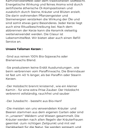
Kaminknistereffekt oder dem traditionellen Stoffdocht.
Energetische Wirkung und feines Aroma wird durch
zertifizierte ätherische Öl-Kompositionen und
zusätzlich durch Steine, Kräuter und Blüten erzielt.
Die darin wohnenden Pflanzengeister und
Steinenergien verstärken die Wirkung der Öle und
sind somit etwas ganz Besonderes. Jeder Kerze liegt
auch eine Ritualbeschreibung bei. Nach dem
abbrennen der Kerze kann die Keramik vielseitig
weiterverwendet werden. Die Glasur ist
Lebensmittelfest. Wir bieten aber auch einen Refill
Service an.
Unsere Talisman Kerzen :
-Sind aus reinen 100% Bio-Sojawachs oder
Bienenwachs Blend.
-Sie produzieren keine Erdöl Ausdunstungen , wie
beim verbrennen vom Paraffinwachs. Die Brenndauer
ist fast um 40 % länger, als bei Paraffin oder Stearin
Kerzen.
-Der Holzdocht brennt knisternd , wie ein kleiner
Kamin - für eine extra Prise Zauber. Der Holzdocht
verbrennt vollständig, rauchfrei und sauber
-Der Jutedocht - besteht aus Bio-Hanf
-Die meisten von uns verwendeten Kräuter und
Beeren stammen aus dem eigenen Garten oder sind
in „unseren“ Wäldern und Wiesen gesammelt. Die
Kräuter werden nach allen Regeln der Kräuterfrauen
geerntet -zum richtigen Zeitpunkt und mit viel
Dankbarkeit für die Natur. Sie werden sorgsam und