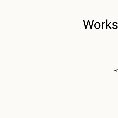
Worksh
Pr