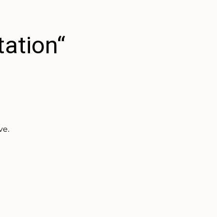
tation“
ve.