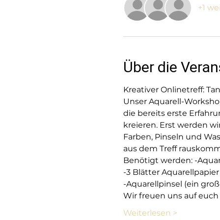
+1 we
Über die Veran
Kreativer Onlinetreff: T
Unser Aquarell-Workshop i
die bereits erste Erfah
kreieren. Erst werden w
Farben, Pinseln und Wa
aus dem Treff rauskomm
Benötigt werden: -Aquar
-3 Blätter Aquarellpapier
-Aquarellpinsel (ein groß
Wir freuen uns auf euch
Weiterlesen >