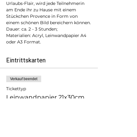
Urlaubs-Flair, wird jede Teilnehmerin 
am Ende ihr zu Hause mit einem 
Stückchen Provence in Form von 
einem schönen Bild bereichern können.
Dauer: ca. 2 - 3 Stunden;
Маterialien: Acryl, Leinwandpapier A4 
oder A3 Format.
Eintrittskarten
Verkauf beendet
Tickettyp
Leinwandpapier 21x30cm
Mehr Infos
Preis
51,90 €
MwSt.
+1,30 € Ticket-