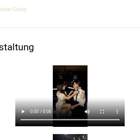
itere Gäste
staltung