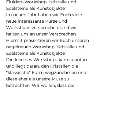
Fluidart-Workshop “Kristalle und 
Edelsteine als Kunstobjekte”
Im neuen Jahr haben wir Euch viele 
neue interessante Kurse und 
Workshops versprochen. Und wir 
halten uns an unser Versprechen. 
Hiermit präsentieren wir Euch unseren 
nagelneuen Workshop “Kristalle und 
Edelsteine als Kunstobjekte”.
Die Idee des Workshops kam spontan 
und liegt daran, den Kristallen die 
“klassische” Form wegzunehmen und 
diese eher als unsere Muse zu 
betrachten. Wir wollen, dass die 
Teilnehmer sich einen ihrer 
Lieblingskristalle oder Edelsteine 
aussuchen und sich diese als 
Inspiration für ihr zukunftiges Bild 
nehmen. Als Beispiel eignet sich sehr 
gut der Amethyst, da so gut wie jeder 
schon mindestens ein Mal im Leben 
diesen wundervollen Edelstein gesehen 