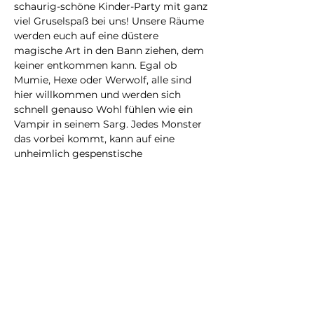
schaurig-schöne Kinder-Party mit ganz 
viel Gruselspaß bei uns! Unsere Räume 
werden euch auf eine düstere 
magische Art in den Bann ziehen, dem 
keiner entkommen kann. Egal ob 
Mumie, Hexe oder Werwolf, alle sind 
hier willkommen und werden sich 
schnell genauso Wohl fühlen wie ein 
Vampir in seinem Sarg. Jedes Monster 
das vorbei kommt, kann auf eine 
unheimlich gespenstische 
Überraschung gefasst sein. Wir freuen 
uns darauf euch bald in unseren 
Gemächern des Schreckens 
empfangen zu dürfen.
Der von HeART Lab konzipierte 
Fluid-
Art Workshop
 richtet sich a Kinder im 
Alter von 6 bis 12 Jahren. Die Fluid-
Technik ist so faszinierend, dass keiner 
von dem Ergebnis enttäuscht sein wird 