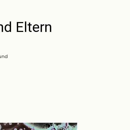
nd Eltern
 und