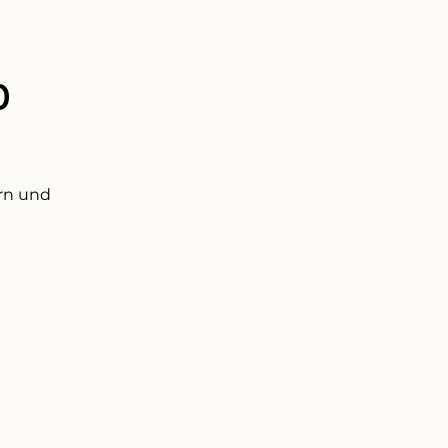
p
ern und